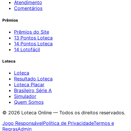
Atendimento
Comentários
Prêmios
Prêmios do Site
13 Pontos Loteca
14 Pontos Loteca
14 Lotofácil
Loteca
Loteca
Resultado Loteca
Loteca Placar
Brasileiro Série A
Simulador
Quem Somos
© 2026 Loteca Online — Todos os direitos reservados.
Jogo Responsável
Política de Privacidade
Termos e
Regras
Admin