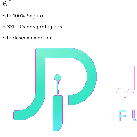
Site 100% Seguro
SSL · Dados protegidos
Site desenvolvido por