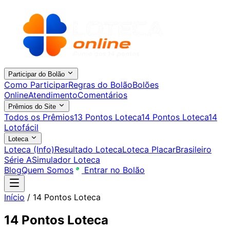
Participar do Bolão
Como Participar
Regras do Bolão
Bolões
Online
Atendimento
Comentários
Prêmios do Site
Todos os Prêmios
13 Pontos Loteca
14 Pontos Loteca
14
Lotofácil
Loteca
Loteca (Info)
Resultado Loteca
Loteca Placar
Brasileiro
Série A
Simulador Loteca
Blog
Quem Somos
Entrar no Bolão
Início
/
14 Pontos Loteca
14 Pontos Loteca