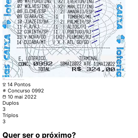
14 Pontos
Concurso
0992
10 mai 2022
Duplos
3
Triplos
3
Quer ser o próximo?