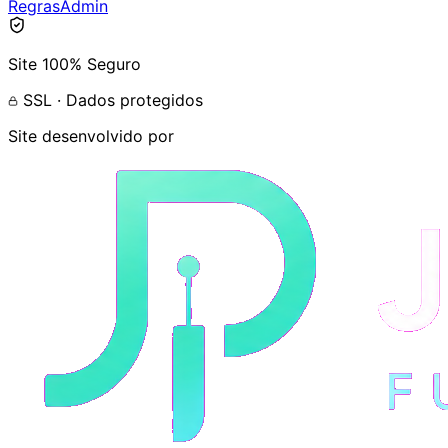
Regras
Admin
Site 100% Seguro
SSL · Dados protegidos
Site desenvolvido por