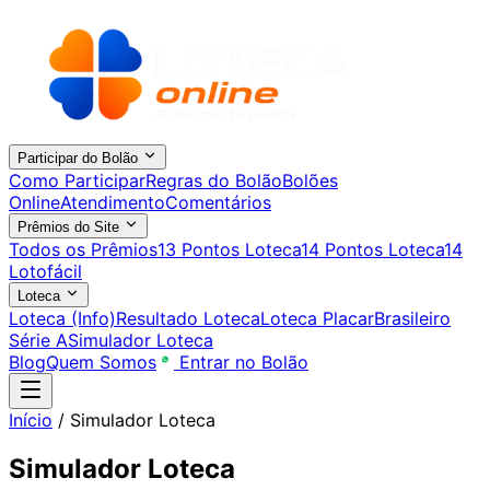
Participar do Bolão
Como Participar
Regras do Bolão
Bolões
Online
Atendimento
Comentários
Prêmios do Site
Todos os Prêmios
13 Pontos Loteca
14 Pontos Loteca
14
Lotofácil
Loteca
Loteca (Info)
Resultado Loteca
Loteca Placar
Brasileiro
Série A
Simulador Loteca
Blog
Quem Somos
Entrar no Bolão
Início
/
Simulador Loteca
Simulador Loteca